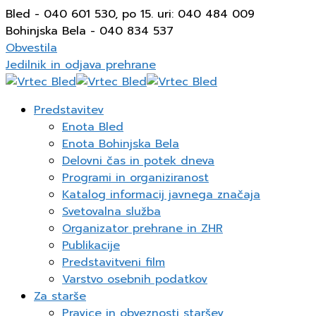
Bled - 040 601 530, po 15. uri: 040 484 009
Bohinjska Bela - 040 834 537
Obvestila
Jedilnik in odjava prehrane
Predstavitev
Enota Bled
Enota Bohinjska Bela
Delovni čas in potek dneva
Programi in organiziranost
Katalog informacij javnega značaja
Svetovalna služba
Organizator prehrane in ZHR
Publikacije
Predstavitveni film
Varstvo osebnih podatkov
Za starše
Pravice in obveznosti staršev