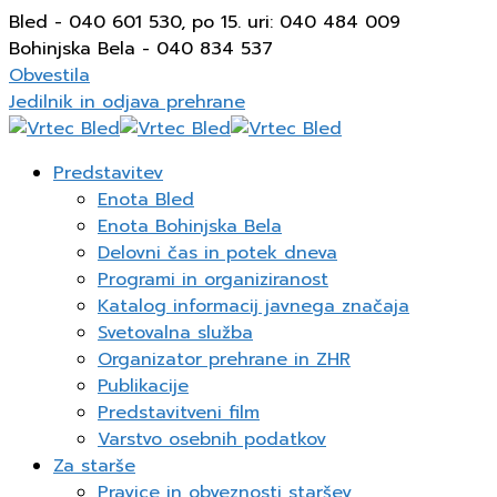
Bled - 040 601 530, po 15. uri: 040 484 009
Bohinjska Bela - 040 834 537
Obvestila
Jedilnik in odjava prehrane
Predstavitev
Enota Bled
Enota Bohinjska Bela
Delovni čas in potek dneva
Programi in organiziranost
Katalog informacij javnega značaja
Svetovalna služba
Organizator prehrane in ZHR
Publikacije
Predstavitveni film
Varstvo osebnih podatkov
Za starše
Pravice in obveznosti staršev