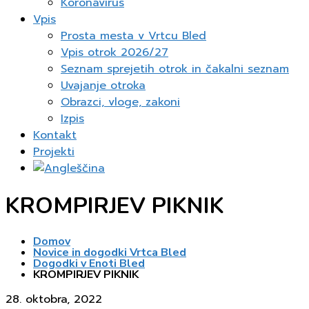
Koronavirus
Vpis
Prosta mesta v Vrtcu Bled
Vpis otrok 2026/27
Seznam sprejetih otrok in čakalni seznam
Uvajanje otroka
Obrazci, vloge, zakoni
Izpis
Kontakt
Projekti
KROMPIRJEV PIKNIK
Domov
Novice in dogodki Vrtca Bled
Dogodki v Enoti Bled
KROMPIRJEV PIKNIK
28. oktobra, 2022