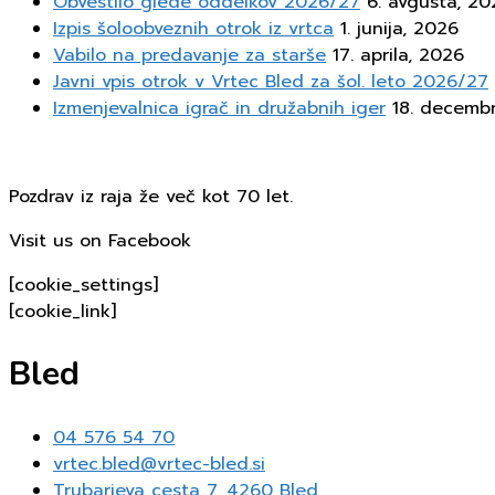
Obvestilo glede oddelkov 2026/27
6. avgusta, 20
Izpis šoloobveznih otrok iz vrtca
1. junija, 2026
Vabilo na predavanje za starše
17. aprila, 2026
Javni vpis otrok v Vrtec Bled za šol. leto 2026/27
Izmenjevalnica igrač in družabnih iger
18. decemb
Pozdrav iz raja že več kot 70 let.
Visit us on Facebook
[cookie_settings]
[cookie_link]
Bled
04 576 54 70
vrtec.bled@vrtec-bled.si
Trubarjeva cesta 7, 4260 Bled