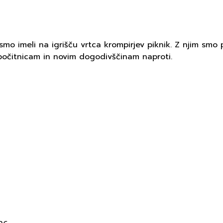
mo imeli na igrišču vrtca krompirjev piknik. Z njim smo p
 počitnicam in novim dogodivščinam naproti.