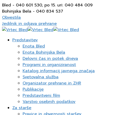
Bled - 040 601 530, po 15. uri: 040 484 009
Bohinjska Bela - 040 834 537
Obvestila
Jedilnik in odjava prehrane
Predstavitev
Enota Bled
Enota Bohinjska Bela
Delovni čas in potek dneva
Programi in organiziranost
Katalog informacij javnega značaja
Svetovalna služba
Organizator prehrane in ZHR
Publikacije
Predstavitveni film
Varstvo osebnih podatkov
Za starše
Pravice in obveznosti staršev